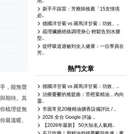
用..
新手不踩雷：芳療師推薦「15支情境
必..
德國洋甘菊 vs 羅馬洋甘菊：功效、..
疏理臟腑經絡調理身心 輕鬆告別水腫
型..
從呼吸道過敏到全人健康：一位學員在
芳..
熱門文章
德國洋甘菊 vs 羅馬洋甘菊：功效、..
手，能無聲
治療憂鬱的搖籃曲：苦橙葉精油，內向
與期待。
其
靈..
你梳理從無
市面常見20種精油擴香設備評比 / ..
2026 全台 Google 評論 ..
你最溫暖、
【2026年最新】 50大知名人氣精..
不只吃藥！用精油舒緩憂鬱與焦慮：薰