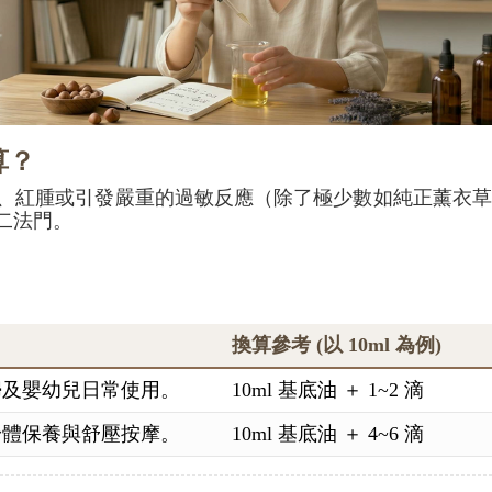
算？
、紅腫或引發嚴重的過敏反應（除了極少數如純正薰衣草
二法門。
換算參考 (以 10ml 為例)
婦及嬰幼兒日常使用。
10ml 基底油 ＋ 1~2 滴
身體保養與舒壓按摩。
10ml 基底油 ＋ 4~6 滴