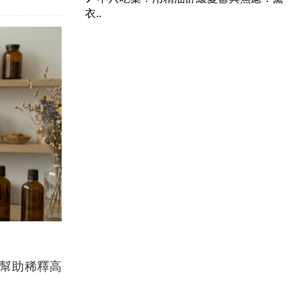
衣..
能幫助稀釋高