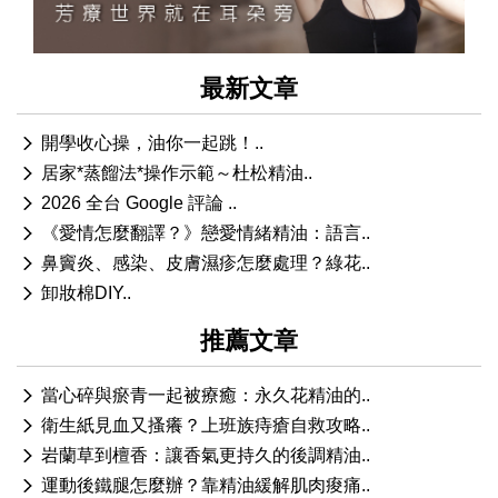
最新文章
開學收心操，油你一起跳！..
居家*蒸餾法*操作示範～杜松精油..
2026 全台 Google 評論 ..
《愛情怎麼翻譯？》戀愛情緒精油：語言..
鼻竇炎、感染、皮膚濕疹怎麼處理？綠花..
卸妝棉DIY..
推薦文章
當心碎與瘀青一起被療癒：永久花精油的..
衛生紙見血又搔癢？上班族痔瘡自救攻略..
岩蘭草到檀香：讓香氣更持久的後調精油..
運動後鐵腿怎麼辦？靠精油緩解肌肉痠痛..