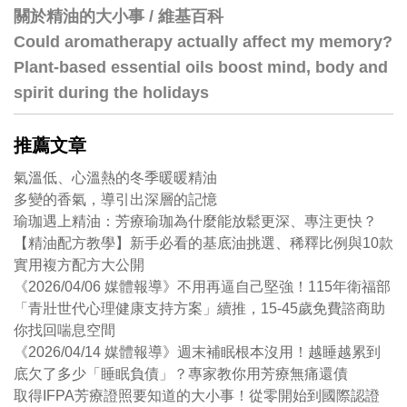
關於精油的大小事 / 維基百科
Could aromatherapy actually affect my memory?
Plant-based essential oils boost mind, body and
spirit during the holidays
推薦文章
氣溫低、心溫熱的冬季暖暖精油
多變的香氣，導引出深層的記憶
瑜珈遇上精油：芳療瑜珈為什麼能放鬆更深、專注更快？
【精油配方教學】新手必看的基底油挑選、稀釋比例與10款
實用複方配方大公開
《2026/04/06 媒體報導》不用再逼自己堅強！115年衛福部
「青壯世代心理健康支持方案」續推，15-45歲免費諮商助
你找回喘息空間
《2026/04/14 媒體報導》週末補眠根本沒用！越睡越累到
底欠了多少「睡眠負債」？專家教你用芳療無痛還債
取得IFPA芳療證照要知道的大小事！從零開始到國際認證