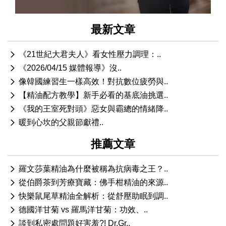
最新文章
《21世紀大君夫人》看女性壓力調理：..
《2026/04/15 媒體報導》沒..
像韓國練習生一樣高效！對抗數位疲勞與..
【精油配方教學】新手必看的基底油挑選..
《我的王室死對頭》惡女與霸總的情緒降..
暖到心坎的父親節獻禮..
推薦文章
羅文莎葉精油為什麼被稱為抗病毒之王？..
從伯爵茶到芳療寶藏：佛手柑精油的來源..
快樂鼠尾草精油全解析：從舒壓助眠到調..
德國洋甘菊 vs 羅馬洋甘菊：功效、..
談到私密處問題好害羞?! Dr.Gr..