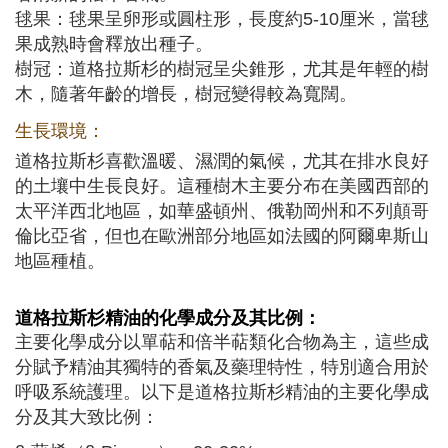
毬果：毬果呈卵形或圓柱形，長度約5-10厘米，當毬
果成熟時會釋放出種子。
樹冠：道格拉斯杉的樹冠呈尖錐形，尤其是年輕的樹
木，隨著年齡的增長，樹冠變得較為寬闊。
生長環境：
道格拉斯杉喜歡溫暖、濕潤的氣候，尤其在排水良好
的土壤中生長良好。這種樹木主要分布在美國西部的
太平洋西北地區，如華盛頓州、俄勒岡州和不列顛哥
倫比亞省，但也在歐洲部分地區如法國的阿爾卑斯山
地區種植。
道格拉斯杉
精油的化學成分及其比例：
主要化學成分以單萜和倍半萜類化合物為主，這些成
分賦予精油其獨特的香氣及藥理特性，特別適合用於
呼吸系統護理。以下是道格拉斯杉精油的主要化學成
分及其大致比例：