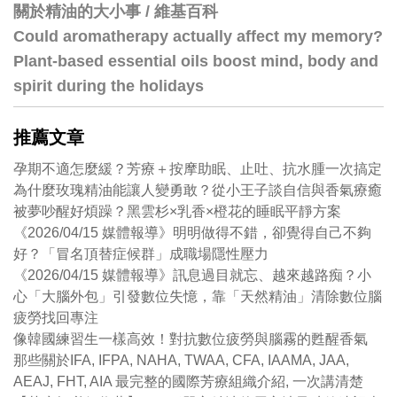
關於精油的大小事 / 維基百科
Could aromatherapy actually affect my memory?
Plant-based essential oils boost mind, body and
spirit during the holidays
推薦文章
孕期不適怎麼緩？芳療＋按摩助眠、止吐、抗水腫一次搞定
為什麼玫瑰精油能讓人變勇敢？從小王子談自信與香氣療癒
被夢吵醒好煩躁？黑雲杉×乳香×橙花的睡眠平靜方案
《2026/04/15 媒體報導》明明做得不錯，卻覺得自己不夠
好？「冒名頂替症候群」成職場隱性壓力
《2026/04/15 媒體報導》訊息過目就忘、越來越路痴？小
心「大腦外包」引發數位失憶，靠「天然精油」清除數位腦
疲勞找回專注
像韓國練習生一樣高效！對抗數位疲勞與腦霧的甦醒香氣
那些關於IFA, IFPA, NAHA, TWAA, CFA, IAAMA, JAA,
AEAJ, FHT, AIA 最完整的國際芳療組織介紹, 一次講清楚