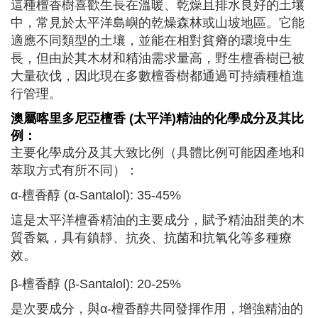
這種檀香樹喜歡生長在溫暖、乾燥且排水良好的土壤
中，常見於太平洋島嶼的乾燥森林或山坡地區。它能
適應不同類型的土壤，並能在相對貧瘠的環境中生
長，但由於其木材和精油需求量高，野生檀香樹已被
大量砍伐，因此現在多數檀香樹都通過可持續種植進
行管理。
澳屬喀里多尼亞檀香 (太平洋)
精油的化學成分及其比
例：
主要化學成分及其大致比例（具體比例可能因產地和
萃取方式有所不同）：
α-檀香醇 (α-Santalol): 35-45%
這是太平洋檀香精油的主要成分，賦予精油甜美的木
質香氣，具有鎮靜、抗炎、抗菌和抗氧化等多種療
效。
β-檀香醇 (β-Santalol): 20-25%
是次要成分，與α-檀香醇共同發揮作用，增強精油的