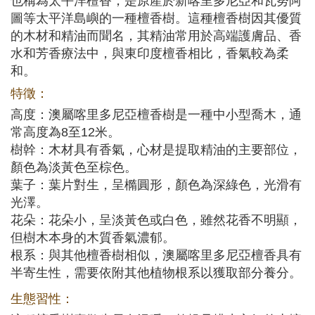
也稱為太平洋檀香，是原產於新喀里多尼亞和瓦努阿
圖等太平洋島嶼的一種檀香樹。這種檀香樹因其優質
的木材和精油而聞名，其精油常用於高端護膚品、香
水和芳香療法中，與東印度檀香相比，香氣較為柔
和。
特徵：
高度：澳屬喀里多尼亞檀香樹是一種中小型喬木，通
常高度為8至12米。
樹幹：木材具有香氣，心材是提取精油的主要部位，
顏色為淡黃色至棕色。
葉子：葉片對生，呈橢圓形，顏色為深綠色，光滑有
光澤。
花朵：花朵小，呈淡黃色或白色，雖然花香不明顯，
但樹木本身的木質香氣濃郁。
根系：與其他檀香樹相似，澳屬喀里多尼亞檀香具有
半寄生性，需要依附其他植物根系以獲取部分養分。
生態習性：