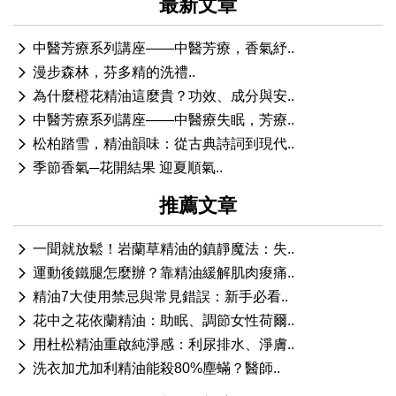
最新文章
中醫芳療系列講座——中醫芳療，香氣紓..
漫步森林，芬多精的洗禮..
為什麼橙花精油這麼貴？功效、成分與安..
中醫芳療系列講座——中醫療失眠，芳療..
松柏踏雪，精油韻味：從古典詩詞到現代..
季節香氣─花開結果 迎夏順氣..
推薦文章
一聞就放鬆！岩蘭草精油的鎮靜魔法：失..
運動後鐵腿怎麼辦？靠精油緩解肌肉痠痛..
精油7大使用禁忌與常見錯誤：新手必看..
花中之花依蘭精油：助眠、調節女性荷爾..
用杜松精油重啟純淨感：利尿排水、淨膚..
洗衣加尤加利精油能殺80%塵蟎？醫師..