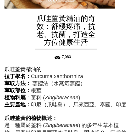
爪哇薑黃精油的奇
效：舒緩疼痛，抗
老、抗菌，打造全
方位健康生活
7,083
爪哇薑黃
精油的
拉丁學名：
Curcuma xanthorrhiza
萃取方法：
蒸餾法（水蒸氣蒸餾）
萃取部位：
根莖
植物科屬
：
薑科 (
Zingiberaceae
)
主要產地：
印尼（爪哇島）、馬來西亞、泰國、印度
爪哇薑黃
的植物概述：
是一種屬於薑科 (
Zingiberaceae
) 的多年生草本植