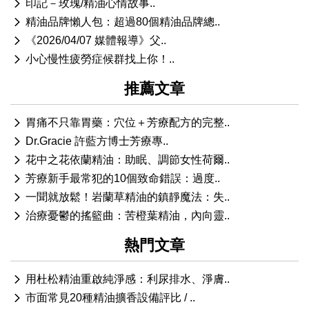
印記－玫瑰/精油心情故事..
精油品牌懶人包：超過80個精油品牌總..
《2026/04/07 媒體報導》父..
小心慢性疲勞症候群找上你！..
推薦文章
胃痛不只靠胃藥：穴位＋芳療配方的完整..
Dr.Gracie 許藍方博士芳療專..
花中之花依蘭精油：助眠、調節女性荷爾..
芳療新手最常犯的10個致命錯誤：過度..
一聞就放鬆！岩蘭草精油的鎮靜魔法：失..
治療憂鬱的搖籃曲：苦橙葉精油，內向靈..
熱門文章
用杜松精油重啟純淨感：利尿排水、淨膚..
市面常見20種精油擴香設備評比 / ..