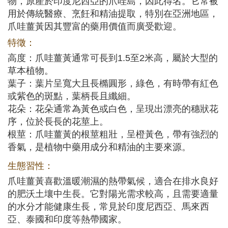
物，原產於印度尼西亞的爪哇島，因此得名。它常被
用於傳統醫療、烹飪和精油提取，特別在亞洲地區，
爪哇薑黃因其豐富的藥用價值而廣受歡迎。
特徵：
高度：爪哇薑黃通常可長到1.5至2米高，屬於大型的
草本植物。
葉子：葉片呈寬大且長橢圓形，綠色，有時帶有紅色
或紫色的斑點，葉柄長且纖細。
花朵：花朵通常為黃色或白色，呈現出漂亮的穗狀花
序，位於長長的花莖上。
根莖：爪哇薑黃的根莖粗壯，呈橙黃色，帶有強烈的
香氣，是植物中藥用成分和精油的主要來源。
生態習性：
爪哇薑黃喜歡溫暖潮濕的熱帶氣候，適合在排水良好
的肥沃土壤中生長。它對陽光需求較高，且需要適量
的水分才能健康生長，常見於印度尼西亞、馬來西
亞、泰國和印度等熱帶國家。