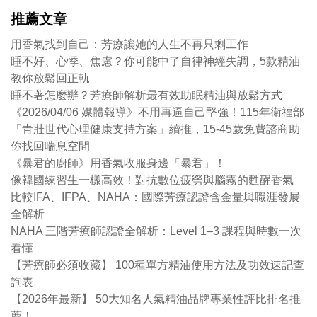
推薦文章
用香氣找到自己：芳療讓她的人生不再只剩工作
睡不好、心悸、焦慮？你可能中了自律神經失調，5款精油
教你放鬆回正軌
睡不著怎麼辦？芳療師解析最有效助眠精油與放鬆方式
《2026/04/06 媒體報導》不用再逼自己堅強！115年衛福部
「青壯世代心理健康支持方案」續推，15-45歲免費諮商助
你找回喘息空間
《暴君的廚師》用香氣收服身邊「暴君」！
像韓國練習生一樣高效！對抗數位疲勞與腦霧的甦醒香氣
比較IFA、IFPA、NAHA：國際芳療認證含金量與職涯發展
全解析
NAHA 三階芳療師認證全解析：Level 1–3 課程與時數一次
看懂
【芳療師必須收藏】 100種單方精油使用方法及功效速記查
詢表
【2026年最新】 50大知名人氣精油品牌專業性評比排名推
薦！