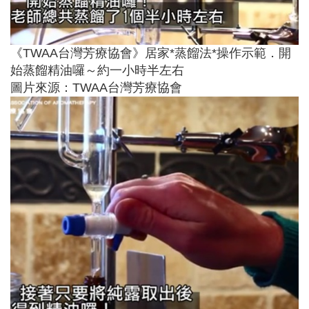
《TWAA台灣芳療協會》居家*蒸餾法*操作示範．開
始蒸餾精油囉～約一小時半左右
圖片來源：TWAA台灣芳療協會