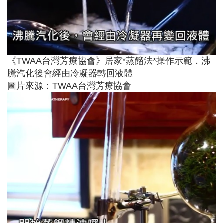
《TWAA台灣芳療協會》居家*蒸餾法*操作示範．沸
騰汽化後會經由冷凝器轉回液體
圖片來源：TWAA台灣芳療協會