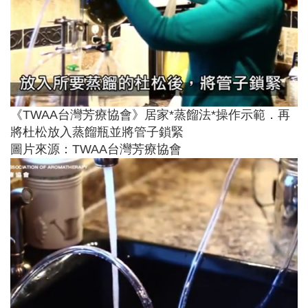
《TWAA台灣芳療協會》居家*蒸餾法*操作示範．再
將杜松放入蒸餾瓶並將管子鎖緊
圖片來源：TWAA台灣芳療協會