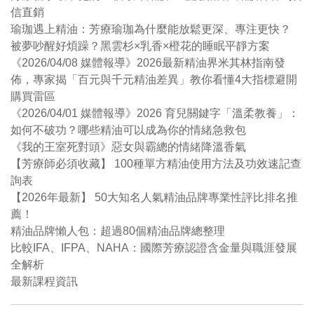
信直銷
瑜珈遇上精油：芳療瑜珈為什麼能放鬆更深、專注更快？
被夢吵醒好煩躁？黑雲杉×乳香×橙花的睡眠平靜方案
《2026/04/08 媒體報導》2026最新精油界米其林指南發
佈，專家揭「百元與千元精油差異」教你看懂4大指標避開
購買雷區
《2026/04/01 媒體報導》2026 育兒關鍵字「溫柔教養」：
如何不破功？哪些精油可以成為你的情緒急救包
《我的王室死對頭》惡女與霸總的情緒降溫香氣
【芳療師必須收藏】 100種單方精油使用方法及功效速記查
詢表
【2026年最新】 50大知名人氣精油品牌專業性評比排名推
薦！
精油品牌懶人包：超過80個精油品牌總整理
比較IFA、IFPA、NAHA：國際芳療認證含金量與職涯發展
全解析
最新課程資訊