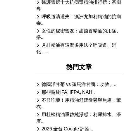
醫護票選十大抗病毒精油排行榜：茶樹
奪..
呼吸道清道夫：澳洲尤加利精油的抗病
毒..
女性的秘密盟友：甜茴香精油的用途、
搭..
月桂精油有這麼多用法？呼吸道、消
化、..
熱門文章
德國洋甘菊 vs 羅馬洋甘菊：功效、..
那些關於IFA, IFPA, NAH..
不只吃藥！用精油舒緩憂鬱與焦慮：薰
衣..
用杜松精油重啟純淨感：利尿排水、淨
膚..
2026 全台 Google 評論 ..