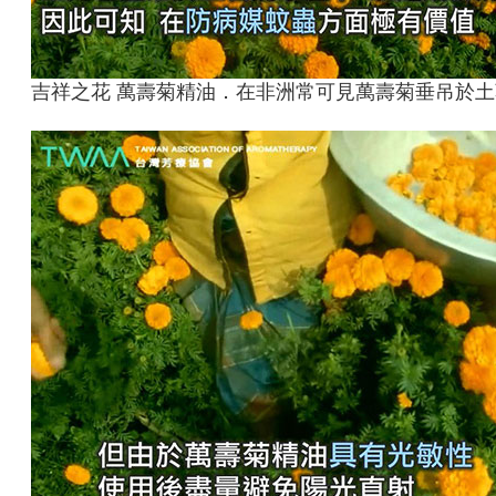
吉祥之花 萬壽菊精油．在非洲常可見萬壽菊垂吊於