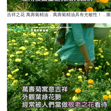
吉祥之花 萬壽菊精油．萬壽菊精油具有光敏性！．