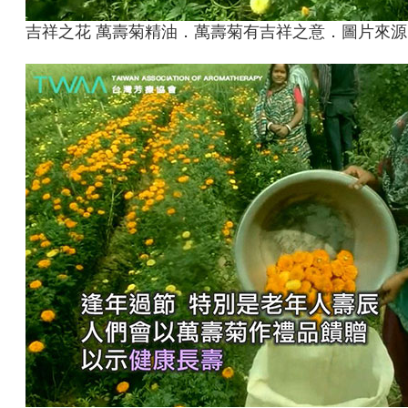
吉祥之花 萬壽菊精油．萬壽菊有吉祥之意．圖片來源