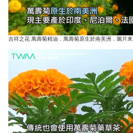
吉祥之花 萬壽菊精油．萬壽菊原生於南美洲．圖片