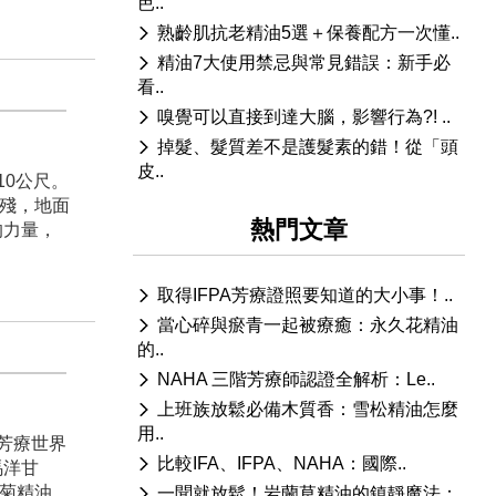
芭..
熟齡肌抗老精油5選＋保養配方一次懂..
精油7大使用禁忌與常見錯誤：新手必
看..
嗅覺可以直接到達大腦，影響行為?! ..
掉髮、髮質差不是護髮素的錯！從「頭
皮..
0公尺。
摧殘，地面
熱門文章
的力量，
取得IFPA芳療證照要知道的大小事！..
當心碎與瘀青一起被療癒：永久花精油
的..
NAHA 三階芳療師認證全解析：Le..
上班族放鬆必備木質香：雪松精油怎麼
用..
芳療世界
比較IFA、IFPA、NAHA：國際..
馬洋甘
菊精油，
一聞就放鬆！岩蘭草精油的鎮靜魔法：