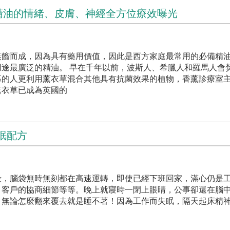
精油的情緒、皮膚、神經全方位療效曝光
蒸餾而成，因為具有藥用價值，因此是西方家庭最常用的必備精
途最廣泛的精油。 早在千年以前，波斯人、希臘人和羅馬人會
區的人更利用薰衣草混合其他具有抗菌效果的植物，香薰診療室
薰衣草已成為英國的
眠配方
段，腦袋無時無刻都在高速運轉，即使已經下班回家，滿心仍是
、客戶的協商細節等等。晚上就寢時一閉上眼睛，公事卻還在腦
，無論怎麼翻來覆去就是睡不著！因為工作而失眠，隔天起床精