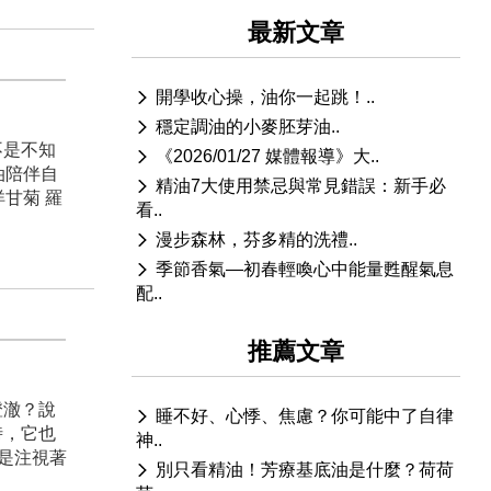
最新文章
開學收心操，油你一起跳！..
穩定調油的小麥胚芽油..
不是不知
《2026/01/27 媒體報導》大..
油陪伴自
精油7大使用禁忌與常見錯誤：新手必
甘菊 羅
看..
漫步森林，芬多精的洗禮..
季節香氣—初春輕喚心中能量甦醒氣息
配..
推薦文章
澄澈？說
睡不好、心悸、焦慮？你可能中了自律
時，它也
神..
光是注視著
別只看精油！芳療基底油是什麼？荷荷