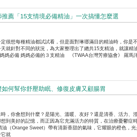
師推薦「15支情境必備精油」一次搞懂怎麼選
一定很想每種精油都試試看，但是面對琳瑯滿目的精油時，你是
天就針對不同的狀況，為大家整理出了總共15支精油，就讓精
媽媽必備 媽媽必備的３支精油 《TWAA台灣芳療協會》 羅馬洋
橙如何幫你舒壓助眠、修復皮膚又顧腸胃
味時，你會想到什麼？是陽光、溫暖、友好？還是清香、活力、
聯想到美好的記憶，而正因為它充滿活力的特質，在治療憂鬱症
油（Orange Sweet）帶有清新香甜的氣味，它耀眼的橙色，
於它就