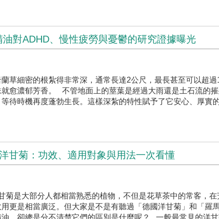
油對ADHD、慢性疲勞與憂鬱的研究證據曝光
蘭草細密的根紮得非常深，通常長達2公尺，最長甚至可以超過1
就愈濃郁芳香。 ​不管地面上的莖葉是經過大雨還是土石流的
，等待時機再度蓬勃生長。這樣深紮的特性賦予了它安心、厚實
羅馬洋甘菊：功效、適用對象與用法一次看懂
洋甘菊是大部分人都相當熟悉的植物，不但是花草茶中的常客，在
效用更是相當廣泛。但大家是不是有聽過「德國洋甘菊」和「羅
精油，卻總是分不清楚它們的區別是什麼呢？ 一般最常見的洋甘