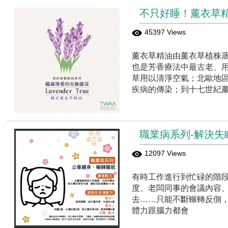
不只好睡！薰衣草
45397 Views
薰衣草精油由薰衣草植株
也是芳香療法中最古老、用
草用以清淨空氣；北歐地
疾病的傳染；到十七世紀
職業病系列-解決失
12097 Views
有時工作進行到忙碌的階
度、老闆同事的會議內容
去……只能不斷輾轉反側
體力跟腦力都會