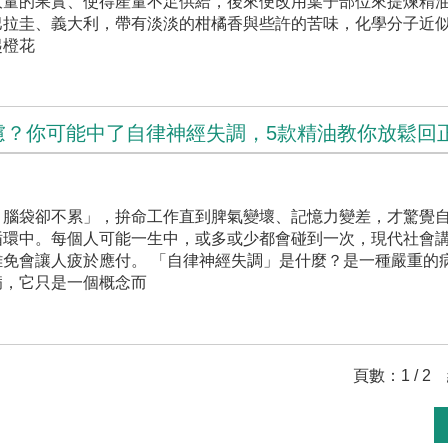
量的果實、使得產量不足供給，後來便改用葉子部位來提煉精油
巴拉圭、義大利，帶有淡淡的柑橘香與些許的苦味，化學分子近
起橙花
慮？你可能中了自律神經失調，5款精油教你放鬆回
，腦袋卻不累」，拚命工作直到脾氣變壞、記憶力變差，才驚覺
循環中。每個人可能一生中，或多或少都會碰到一次，現代社會
免會讓人疲於應付。 「自律神經失調」是什麼？是一種嚴重的
病，它只是一個概念而
頁數：1 / 2