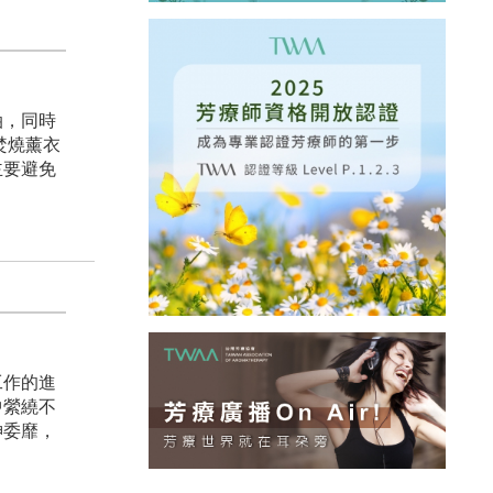
油，同時
焚燒薰衣
主要避免
工作的進
中縈繞不
神委靡，