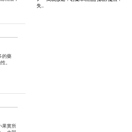
失..
多的藥
依賴性。
小果實所