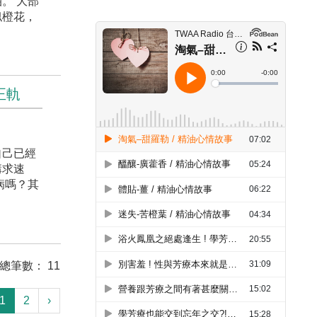
。 大部
似橙花，
正軌
自己已經
講求速
病嗎？其
 總筆數： 11
1
2
›