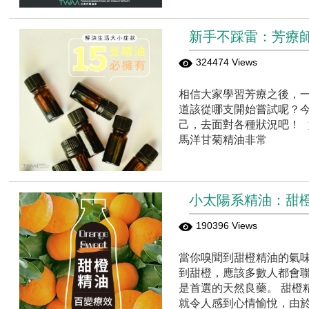
新手不踩雷：芳療
324474 Views
相信大家學習芳療之後，
道該從哪支開始嘗試呢？今
己，去面對各種狀況吧！ 
馬洋甘菊精油非常
小太陽系精油：甜
190396 Views
當你嗅聞到甜橙精油的氣
到甜橙，應該多數人都會
是首選的天然良藥。 甜橙精
就令人感到心情愉悅，由