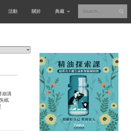
活動
關於
典藏
要崩潰
 失眠
質