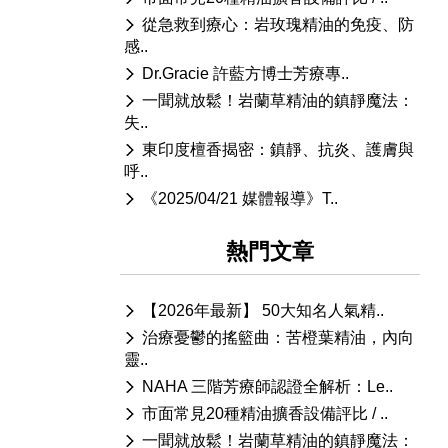
從急救到療心：岩玫瑰精油的免疫、防
感..
Dr.Gracie 許藍方博士芳療專..
一聞就放鬆！岩蘭草精油的鎮靜魔法：
失..
東印度檀香揭密：鎮靜、抗炎、護膚與
呼..
《2025/04/21 媒體報導》T..
熱門文章
【2026年最新】 50大知名人氣精..
治療憂鬱的搖籃曲：苦橙葉精油，內向
靈..
NAHA 三階芳療師認證全解析：Le..
市面常見20種精油擴香設備評比 / ..
一聞就放鬆！岩蘭草精油的鎮靜魔法：