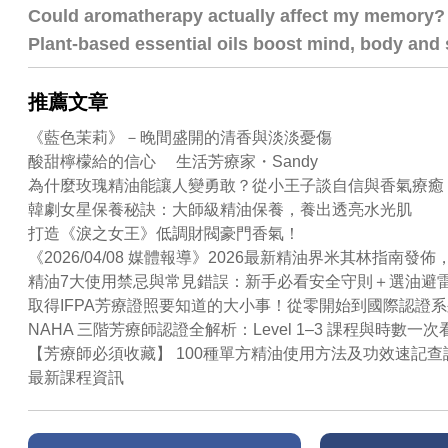
Could aromatherapy actually affect my memory?
Plant-based essential oils boost mind, body and s
推薦文章
《藍色茉莉》－晚間盛開的清香與淡淡憂傷
酸甜檸檬給的信心 生活芳療家・Sandy
為什麼玫瑰精油能讓人變勇敢？從小王子談自信與香氣療癒
韓劇女星保養秘訣：大師級精油保養，養出透亮水光肌
打造《淚之女王》低調財閥豪門香氣！
《2026/04/08 媒體報導》2026最新精油界米其林指
精油7大使用禁忌與常見錯誤：新手必看安全守則＋選油避
取得IFPA芳療證照要知道的大小事！從零開始到國際認證
NAHA 三階芳療師認證全解析：Level 1–3 課程與時數一次
【芳療師必須收藏】 100種單方精油使用方法及功效速記查
最新課程資訊