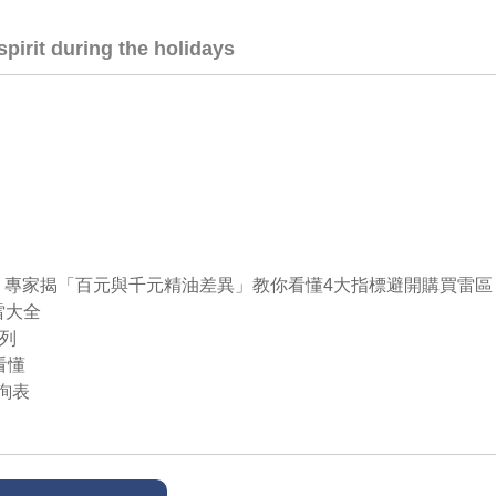
pirit during the holidays
南發佈，專家揭「百元與千元精油差異」教你看懂4大指標避開購買雷區
雷大全
系列
看懂
詢表