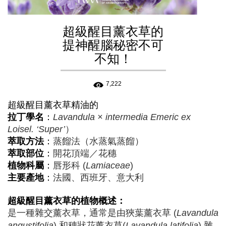
超級醒目薰衣草的
提神醒腦秘密不可
不知！
7,222
超級醒目薰衣草
精油的
拉丁學名
：
Lavandula × intermedia Emeric ex
Loisel. ‘Super’
）
萃取方法
：
蒸餾法（水蒸氣蒸餾）
萃取部位
：
開花頂端／花穗
植物科屬
：
唇形科 (
Lamiaceae
)
主要產地
：
法國、西班牙、意大利
超級醒目薰衣草
的植物概述：
是一種雜交薰衣草，通常是由狹葉薰衣草 (
Lavandula
angustifolia
) 和穗狀花薰衣草(
Lavandula latifolia
) 雜