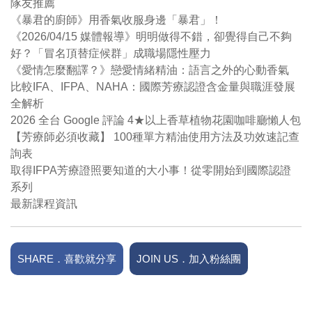
隊友推薦
《暴君的廚師》用香氣收服身邊「暴君」！
《2026/04/15 媒體報導》明明做得不錯，卻覺得自己不夠
好？「冒名頂替症候群」成職場隱性壓力
《愛情怎麼翻譯？》戀愛情緒精油：語言之外的心動香氣
比較IFA、IFPA、NAHA：國際芳療認證含金量與職涯發展
全解析
2026 全台 Google 評論 4★以上香草植物花園咖啡廳懶人包
【芳療師必須收藏】 100種單方精油使用方法及功效速記查
詢表
取得IFPA芳療證照要知道的大小事！從零開始到國際認證
系列
最新課程資訊
SHARE．喜歡就分享
JOIN US．加入粉絲團