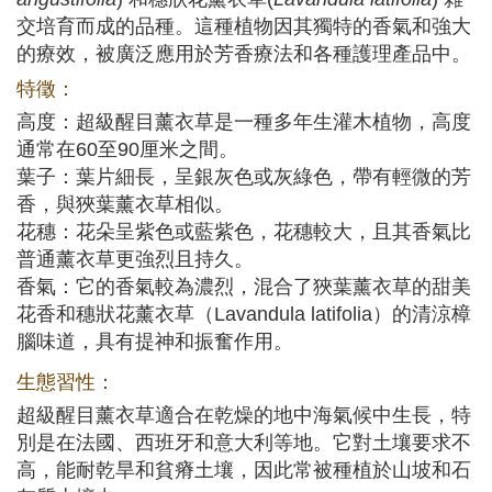
交培育而成的品種。這種植物因其獨特的香氣和強大
的療效，被廣泛應用於芳香療法和各種護理產品中。
特徵：
高度：超級醒目薰衣草是一種多年生灌木植物，高度
通常在60至90厘米之間。
葉子：葉片細長，呈銀灰色或灰綠色，帶有輕微的芳
香，與狹葉薰衣草相似。
花穗：花朵呈紫色或藍紫色，花穗較大，且其香氣比
普通薰衣草更強烈且持久。
香氣：它的香氣較為濃烈，混合了狹葉薰衣草的甜美
花香和穗狀花薰衣草（Lavandula latifolia）的清涼樟
腦味道，具有提神和振奮作用。
生態習性：
超級醒目薰衣草適合在乾燥的地中海氣候中生長，特
別是在法國、西班牙和意大利等地。它對土壤要求不
高，能耐乾旱和貧瘠土壤，因此常被種植於山坡和石