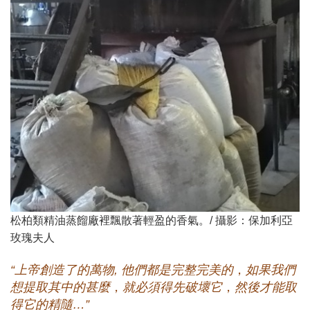
松柏類精油蒸餾廠裡飄散著輕盈的香氣。/ 攝影：保加利亞
玫瑰夫人
“上帝創造了的萬物, 他們都是完整完美的
，
如果我們
想提取其中的甚麼
，
就必須得先破壞它
，
然後才能取
得它的精隨…”