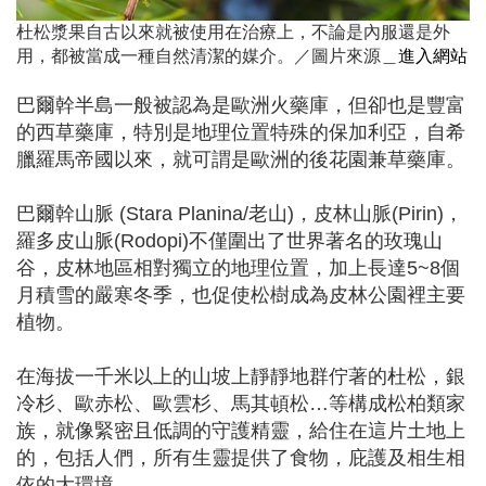
杜松漿果自古以來就被使用在治療上，不論是內服還是外
用，都被當成一種自然清潔的媒介。／圖片來源＿
進入網站
巴爾幹半島一般被認為是歐洲火藥庫，但卻也是豐富
的西草藥庫，特別是地理位置特殊的保加利亞，自希
臘羅馬帝國以來，就可謂是歐洲的後花園兼草藥庫。
巴爾幹山脈 (Stara Planina/老山)，皮林山脈(Pirin)，
羅多皮山脈(Rodopi)不僅圍出了世界著名的玫瑰山
谷，皮林地區相對獨立的地理位置，加上長達5~8個
月積雪的嚴寒冬季，也促使松樹成為皮林公園裡主要
植物。
在海拔一千米以上的山坡上靜靜地群佇著的杜松，銀
冷杉、歐赤松、歐雲杉、馬其頓松…等構成松柏類家
族，就像緊密且低調的守護精靈，給住在這片土地上
的，包括人們，所有生靈提供了食物，庇護及相生相
依的大環境。