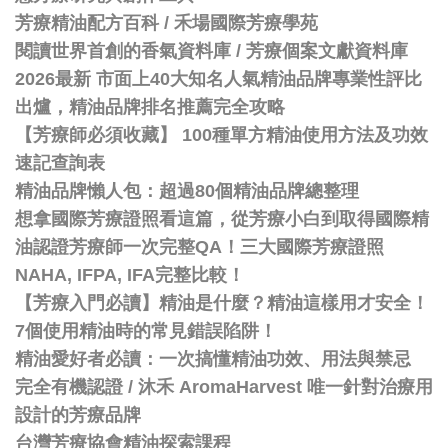
芳療精油配方百科
/
禾場國際芳療學苑
閱讀世界首創的香氣資料庫 / 芳療個案文獻資料庫
2026最新 市面上40大知名人氣精油品牌專業性評比
出爐，精油品牌排名推薦完全攻略
【芳療師必須收藏】 100種單方精油使用方法及功效
速記查詢表
精油品牌懶人包：超過80個精油品牌總整理
想拿國際芳療證照看這篇，從芳療小白到取得國際精
油認證芳療師一次完整QA！三大國際芳療證照
NAHA, IFPA, IFA完整比較！
【芳療入門必讀】精油是什麼？精油這樣用才安全！
7個使用精油時的常見錯誤陷阱！
精油愛好者必讀：一次搞懂精油功效、用法與禁忌
完全有機認證 / 沐禾 AromaHarvest 唯一針對治療用
設計的芳療品牌
台灣芳療協會精油探索課程