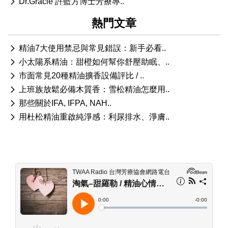
Dr.Gracie 許藍方博士芳療專..
熱門文章
精油7大使用禁忌與常見錯誤：新手必看..
小太陽系精油：甜橙如何幫你舒壓助眠、..
市面常見20種精油擴香設備評比 / ..
上班族放鬆必備木質香：雪松精油怎麼用..
那些關於IFA, IFPA, NAH..
用杜松精油重啟純淨感：利尿排水、淨膚..