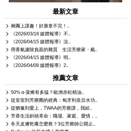
最新文章
揪團上課趣！好康拿不完！..
《2026/03/18 媒體報導》不..
《2026/04/15 媒體報導》沒..
用香氣濾除負面的雜質 生活芳療家・戴..
《2026/04/15 媒體報導》明..
《2026/04/08 媒體報導》2..
推薦文章
50% α-蒎烯有多猛？歐洲赤松精油..
從皇室到芳療圈的經典：匈牙利皇后水功..
從猶豫到愛上，TWAA的芳療課，我給..
芳香生活斜槓革命：職場、家庭、愛情，..
冬天皮膚乾癢怎麼救？3位芳療師公開止..