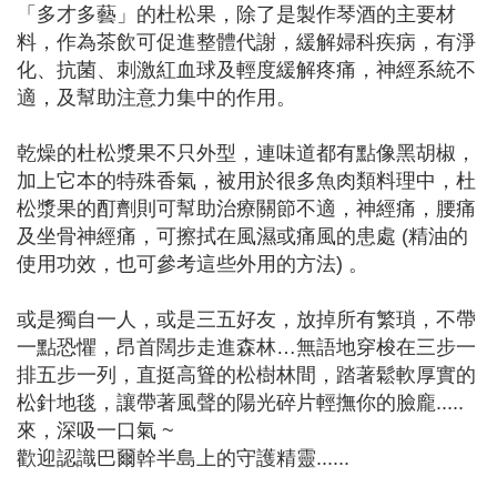
「多才多藝」的杜松果，除了是製作琴酒的主要材
料，作為茶飲可促進整體代謝，緩解婦科疾病，有淨
化、抗菌、刺激紅血球及輕度緩解疼痛，神經系統不
適，及幫助注意力集中的作用。
乾燥的杜松漿果不只外型，連味道都有點像黑胡椒，
加上它本的特殊香氣，被用於很多魚肉類料理中，杜
松漿果的酊劑則可幫助治療關節不適，神經痛，腰痛
及坐骨神經痛，可擦拭在風濕或痛風的患處 (精油的
使用功效，也可參考這些外用的方法) 。
或是獨自一人，或是三五好友，放掉所有繁瑣，不帶
一點恐懼，昂首闊步走進森林…無語地穿梭在三步一
排五步一列，直挺高聳的松樹林間，踏著鬆軟厚實的
松針地毯，讓帶著風聲的陽光碎片輕撫你的臉龐.....
來，深吸一口氣 ~
歡迎認識巴爾幹半島上的守護精靈......