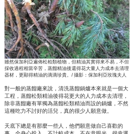
雖然保加利亞遍佈松柏類植物，但精油其實得來不易，不但
採收過程相當辛苦，蒸餾精油後還得花大量人力成本去清理
器材，更顯得精油的滴滴珍貴。/ 攝影：保加利亞玫瑰夫人
對一般的蒸餾廠來說，清洗蒸餾鍋爐本來就是一個大
工程，蒸餾松類精油後得花更大的人力成本去清理，
除非蒸餾廠有單獨為蒸餾松類精油而設的鍋爐，不然
這種吃力不討好的活兒，真的很少人願意做。
天底下總是有那麼一些人，他們願意做自己喜歡的
事，全身心投入，不計較成本，不在意眼光…很幸運