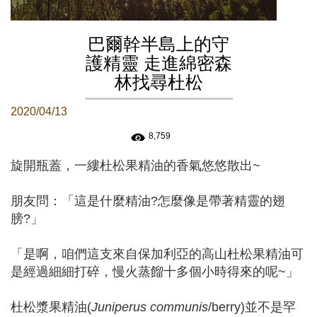
巴爾幹半島上的守
護精靈 走進綿密森
林找尋杜松
2020/04/13
8,759
旋開瓶蓋，一縷杜松果精油的香氣悠悠散出~
朋友問：「這是什麼精油?怎麼像是帶著精靈的翅
膀?」
「是啊，咱們這支來自保加利亞的高山杜松果精油可
是經過細細打碎，慢火蒸餾十多個小時得來的呢~」
杜松漿果精油(
Juniperus communis
/berry)並不是罕