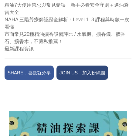
精油7大使用禁忌與常見錯誤：新手必看安全守則＋選油避
雷大全
NAHA 三階芳療師認證全解析：Level 1–3 課程與時數一次
看懂
市面常見20種精油擴香設備評比 / 水氧機、擴香儀、擴香
石、擴香木，不藏私推薦！
最新課程資訊
SHARE．喜歡就分享
JOIN US．加入粉絲團