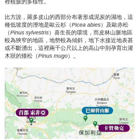
裡植披的多樣性。
比方說，羅多皮山的西部分布著形成泥炭的濕地，這
種低坡度的溼地是歐云杉（
Picea abies
）及歐赤松
（
Pinus sylvestris
）喜生長的環境，而皮林山脈地區
較為狹窄的地區，地勢較為傾斜，地下水接近地表甚
或不斷湧出，這裡兩千公尺以上的高山中則孕育出灌
木狀的矮松（
Pinus mugo
）。