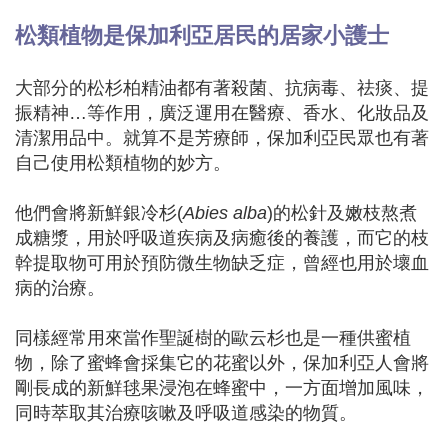
松類植物
是
保加利亞居民的居家小護士
大部分的松杉柏精油都有著殺菌、抗病毒、祛痰、提
振精神…等作用，廣泛運用在醫療、香水、化妝品及
清潔用品中。就算不是芳療師，保加利亞民眾也有著
自己使用松類植物的妙方。
他們會將新鮮銀冷杉(
Abies alba
)的松針及嫩枝熬煮
成糖漿，用於呼吸道疾病及病癒後的養護，而它的枝
幹提取物可用於預防微生物缺乏症，曾經也用於壞血
病的治療。
同樣經常用來當作聖誕樹的歐云杉也是一種供蜜植
物，除了蜜蜂會採集它的花蜜以外，保加利亞人會將
剛長成的新鮮毬果浸泡在蜂蜜中，一方面增加風味，
同時萃取其治療咳嗽及呼吸道感染的物質。