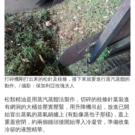
打碎機剛打出來的松針及枝條，接下來就要進行蒸汽蒸餾的
動作。/ 攝影：保加利亞玫瑰夫人
松類精油是用蒸汽蒸餾法製作，切碎的枝條針葉裝進
有網洞的大桶並壓實壓緊，用升降機吊起，放進已開
始冒出蒸氣的蒸氣鍋爐上 (有點像蒸包子那樣)，蓋上
重蓋密閉，約兩個鐘頭後開始導入冷凝管，準備收集
冷卻的液態精華。