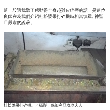
這一段讓我聽了感動得全身起雞皮疙瘩的話，是這位
良師在為我們介紹杜松漿果打碎機時相當慎重, 神聖
且嚴肅的說著。
杜松漿果打碎機。／攝影：保加利亞玫瑰夫人