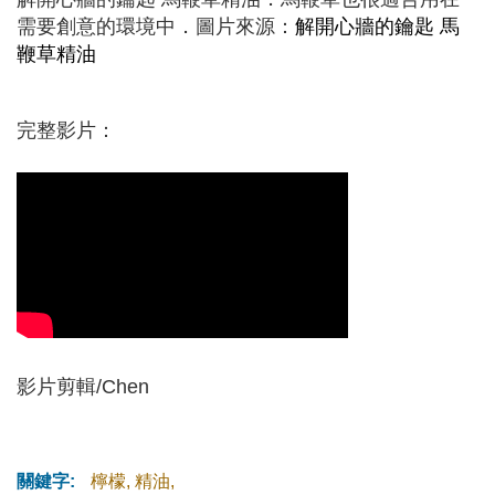
需要創意的環境中．圖片來源：
解開心牆的鑰匙 馬
鞭草精油
完整影片：
影片剪輯/Chen
關鍵字:
檸檬
,
精油
,