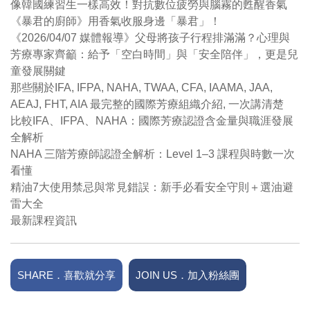
像韓國練習生一樣高效！對抗數位疲勞與腦霧的甦醒香氣
《暴君的廚師》用香氣收服身邊「暴君」！
《2026/04/07 媒體報導》父母將孩子行程排滿滿？心理與
芳療專家齊籲：給予「空白時間」與「安全陪伴」，更是兒
童發展關鍵
那些關於IFA, IFPA, NAHA, TWAA, CFA, IAAMA, JAA,
AEAJ, FHT, AIA 最完整的國際芳療組織介紹, 一次講清楚
比較IFA、IFPA、NAHA：國際芳療認證含金量與職涯發展
全解析
NAHA 三階芳療師認證全解析：Level 1–3 課程與時數一次
看懂
精油7大使用禁忌與常見錯誤：新手必看安全守則＋選油避
雷大全
最新課程資訊
SHARE．喜歡就分享
JOIN US．加入粉絲團