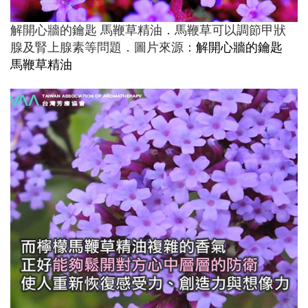
解開心牆的鑰匙 馬鞭草精油．馬鞭草可以調節甲狀
腺及腎上腺素等問題．圖片來源：
解開心牆的鑰匙
馬鞭草精油