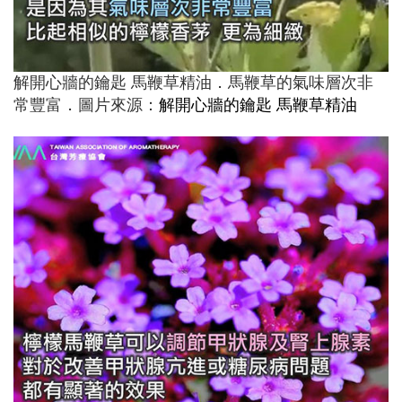
解開心牆的鑰匙 馬鞭草精油．馬鞭草的氣味層次非
常豐富．圖片來源：
解開心牆的鑰匙 馬鞭草精油