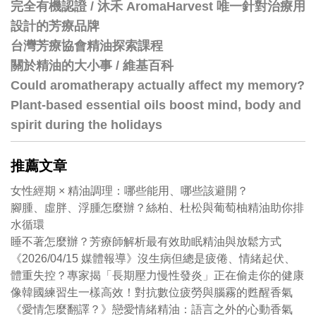
完全有機認證 / 沐禾 AromaHarvest 唯一針對治療用
設計的芳療品牌
台灣芳療協會精油探索課程
關於精油的大小事 / 維基百科
Could aromatherapy actually affect my memory?
Plant-based essential oils boost mind, body and
spirit during the holidays
推薦文章
女性經期 × 精油調理：哪些能用、哪些該避開？
腳腫、虛胖、浮腫怎麼辦？絲柏、杜松與葡萄柚精油助你排
水循環
睡不著怎麼辦？芳療師解析最有效助眠精油與放鬆方式
《2026/04/15 媒體報導》沒生病但總是疲倦、情緒起伏、
體重失控？專家揭「長期壓力慢性發炎」正在偷走你的健康
像韓國練習生一樣高效！對抗數位疲勞與腦霧的甦醒香氣
《愛情怎麼翻譯？》戀愛情緒精油：語言之外的心動香氣