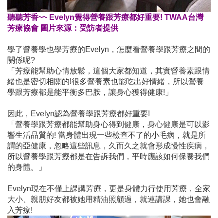
聽聽芳香~~ Evelyn覺得營養跟芳療都好重要! TWAA台灣
芳療協會 圖片來源：受訪者提供
學了營養學也學芳療的Evelyn，怎麼看營養學跟芳療之間的
關係呢?
「芳療能幫助心情放鬆，這個大家都知道，其實營養素跟情
緒也是密切相關的!很多營養素也能吃出好情緒，所以營養
學跟芳療都是能平衡多巴胺，讓身心獲得健康!」
因此，Evelyn認為營養學跟芳療都好重要!
「營養學跟芳療都能幫助身心得到健康，身心健康是可以影
響生活品質的! 當身體出現一些檢查不了的小毛病，就是所
謂的亞健康，忽略這些訊息，久而久之就會形成慢性疾病，
所以營養學跟芳療都是在告訴我們，平時應該如何保養我們
的身體。」
Evelyn現在不僅上課講芳療，更是身體力行使用芳療，全家
大小、親朋好友都被她用精油照顧過，就連講課，她也會融
入芳療!