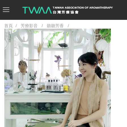
首頁
芳療影音
聽聽芳香