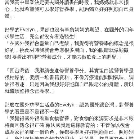
當我高中畢業決定要去國外讀書的時候，我媽媽就非常擔
心，她就希望我可以學好營養學，能夠獨立好好照顧自己身
體｡」
好學的Evelyn，果然也沒有辜負媽媽的期望，在國外的四年
求學生活，完全都沒有看過醫生!
「在國外我都會盡量自己煮飯，我覺得有營養學的概念是很
好的，挑食材時我就會考慮很多層面，我的眼睛就像顯微
鏡! 要看出有哪些營養成分，才能去做飲食上的調配! 」
「回台灣後，我繼續去進修營養學分。其實坦白說營養學是
很枯燥的，要讀一堆書籍資料，不像芳療還能聞聞氣味、調
油很有趣，只是因為我想好好照顧自己跟老公的身體，所以
就繼續堅持念營養學｡」
那麼在國外求學生活過的Evelyn，認為國外跟台灣，對營養
學的看重是不是很不一樣？
「我覺得國外很看重食物營養，對食物的來源要求是非常嚴
格而且觀念很正確!像法國就是這樣教育的：不管你以後會
成為家裡的哪一個角色，你都要學著好好照顧自己、照顧別
人，所以包括他們食物中的用油、蔬菜量，都是更符合人體