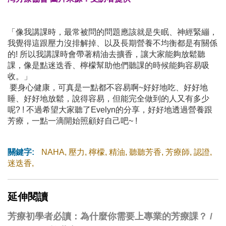
「像我講課時，最常被問的問題應該就是失眠、神經緊繃，
我覺得這跟壓力沒排解掉、以及長期營養不均衡都是有關係
的! 所以我講課時會帶著精油去擴香，讓大家能夠放鬆聽
課，像是點迷迭香、檸檬幫助他們聽課的時候能夠容易吸
收。」
要身心健康，可真是一點都不容易啊~好好地吃、好好地
睡、好好地放鬆，說得容易，但能完全做到的人又有多少
呢? ! 不過希望大家聽了Evelyn的分享，好好地透過營養跟
芳療，一點一滴開始照顧好自己吧~ !
關鍵字:
NAHA
,
壓力
,
檸檬
,
精油
,
聽聽芳香
,
芳療師
,
認證
,
迷迭香
,
延伸閱讀
芳療初學者必讀：為什麼你需要上專業的芳療課？ /