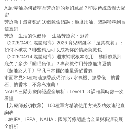
Attar精油為何被稱為芳療師的夢幻藏品？印度傳統蒸餾大揭
密
芳療新手最常犯的10個致命錯誤：過度用油、錯誤稀釋到盲
信直銷
芳療，生活的保健師 生活芳療家・冠菁
《2026/04/01 媒體報導》2026 育兒關鍵字「溫柔教養」：
如何不破功？哪些精油可以成為你的情緒急救包
《2026/04/14 媒體報導》週末補眠根本沒用！越睡越累到
底欠了多少「睡眠負債」？專家教你用芳療無痛還債
《超能路人甲》平凡日常裡的能量覺醒香氣
市面常見20種精油擴香設備評比 / 水氧機、擴香儀、擴香
石、擴香木，不藏私推薦！
NAHA 三階芳療師認證全解析：Level 1–3 課程與時數一次
看懂
【芳療師必須收藏】 100種單方精油使用方法及功效速記查
詢表
比較IFA、IFPA、NAHA：國際芳療認證含金量與職涯發展
全解析