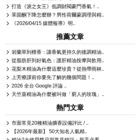
打造《淚之女王》低調財閥豪門香氣！..
睪固酮下降怎麼辦？男性荷爾蒙調理與精..
《2026/04/15 媒體報導》明..
推薦文章
岩蘭草到檀香：讓香氣更持久的後調精油..
從脂肪肝到好氣色：護肝精油按摩與飲用..
花梨木精油為什麼這麼珍貴？從熱帶雨林..
上芳療課前你要先了解的幾個問題！..
2026 全台 Google 評論 ..
天竺葵精油為什麼被叫做「窮人的玫瑰」..
熱門文章
市面常見20種精油擴香設備評比 / ..
【2026年最新】 50大知名人氣精..
精油7大使用禁忌與常見錯誤：新手必看..