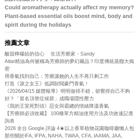
Could aromatherapy actually affect my memory?
Plant-based essential oils boost mind, body and
spirit during the holidays
推薦文章
酸甜檸檬給的信心 生活芳療家・Sandy
Attar精油為何被稱為芳療師的夢幻藏品？印度傳統蒸餾大揭
密
用香氣找到自己：芳療讓她的人生不再只剩工作
打造《淚之女王》低調財閥豪門香氣！
《2026/04/15 媒體報導》明明做得不錯，卻覺得自己不夠
好？「冒名頂替症候群」成職場隱性壓力
《我的王室死對頭》惡女與霸總的情緒降溫香氣
【芳療師必須收藏】 100種單方精油使用方法及功效速記查
詢表
2026 全台 Google 評論 4★以上香草植物花園咖啡廳懶人包
那些關於IFA, IFPA, NAHA, TWAA, CFA, IAAMA, JAA,