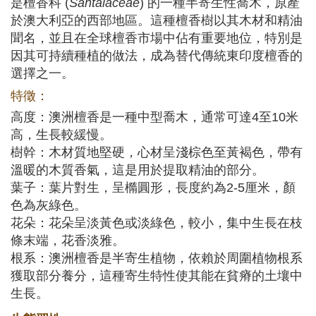
是檀香科 (
Santalaceae
) 的一種半寄生性喬木，原產
於澳大利亞的西部地區。這種檀香樹以其木材和精油
聞名，並且在全球檀香市場中佔有重要地位，特別是
因其可持續種植的做法，成為替代傳統東印度檀香的
選擇之一。
特徵：
高度：澳洲檀香是一種中型喬木，通常可達4至10米
高，生長較緩慢。
樹幹：木材質地堅硬，心材呈淺棕色至黃褐色，帶有
溫暖的木質香氣，這是用於提取精油的部分。
葉子：葉片對生，呈橢圓形，長度約為2-5厘米，顏
色為灰綠色。
花朵：花朵呈淡黃色或淡綠色，較小，集中生長在枝
條末端，花香淡雅。
根系：澳洲檀香是半寄生植物，依賴於周圍植物根系
獲取部分養分，這種寄生特性使其能在貧瘠的土壤中
生長。