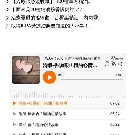
【芳療師必須收藏】 100種單方精油..
市面常見20種精油擴香設備評比 / ..
治療憂鬱的搖籃曲：苦橙葉精油，內向靈..
取得IFPA芳療證照要知道的大小事！..