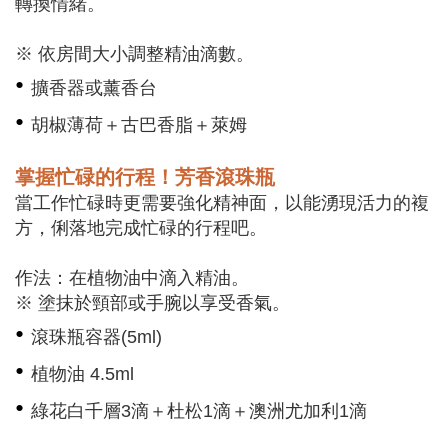
轉換情緒。
※ 依房間大小調整精油滴數。
•
擴香器或薰香台
•
胡椒薄荷＋古巴香脂＋萊姆
掌握忙碌的行程！芳香滾珠瓶
當工作忙碌時更需要強化精神面，以能湧現活力的複
方，俐落地完成忙碌的行程吧。
作法：在植物油中滴入精油。
※ 塗抹於頸部或手腕以享受香氣。
•
滾珠瓶容器(5ml)
•
植物油 4.5ml
•
綠花白千層3滴＋杜松1滴＋澳洲尤加利1滴