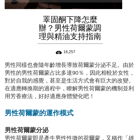
睪固酮下降怎麼
辦？男性荷爾蒙調
理與精油支持指南
16,257
男性同樣也會隨年齡增長導致荷爾蒙分泌不足。由於
男性的男性荷爾蒙占比多達90％，因此相較於女性，
對於自我的感覺，甚至是生活方式會有巨大的改變。
在適應轉換期的過程中，瞭解男性荷爾蒙的機制並利
用芳香療法，好好適應身體變化吧！
男性荷爾蒙的運作模式
男性荷爾蒙分泌
男性荷爾蒙即是產生男性性徵的荷爾蒙，又稱作「雄