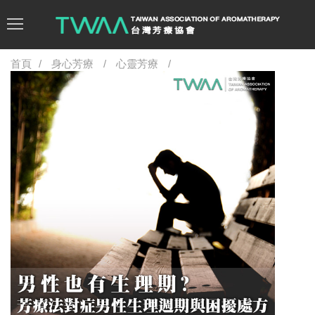
首頁
身心芳療
心靈芳療