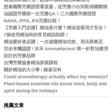
想拿國際芳療證照看這篇，從芳療小白到取得國際精
油認證芳療師一次完整QA！三大國際芳療證照
NAHA, IFPA, IFA完整比較！
【芳療入門必讀】精油是什麼？精油這樣用才安全！
7個使用精油時的常見錯誤陷阱！
精油愛好者必讀：一次搞懂精油功效、用法與禁忌
完全有機認證 / 沐禾 AromaHarvest 唯一針對治療用
設計的芳療品牌
台灣芳療協會精油探索課程
關於精油的大小事 / 維基百科
Could aromatherapy actually affect my memory?
Plant-based essential oils boost mind, body and
spirit during the holidays
推薦文章