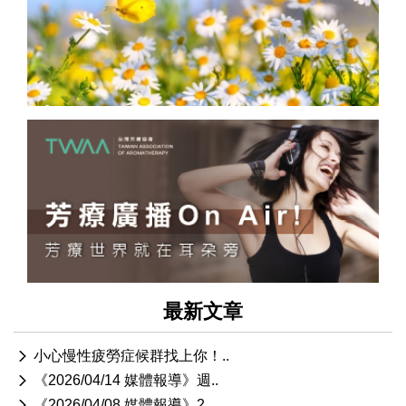
最新文章
小心慢性疲勞症候群找上你！..
《2026/04/14 媒體報導》週..
《2026/04/08 媒體報導》2..