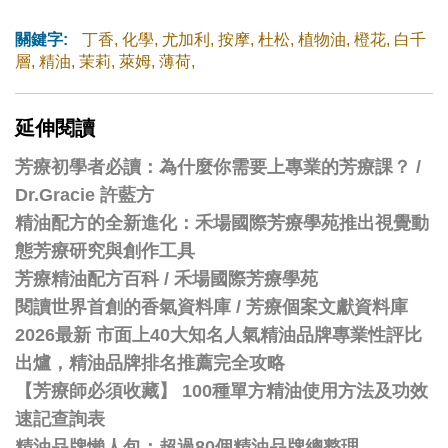
關鍵字:
丁香
,
化學
,
尤加利
,
按摩
,
杜松
,
植物油
,
橙花
,
白千
層
,
精油
,
茉莉
,
萊姆
,
薄荷
,
延伸閱讀
芳療初學者必讀：為什麼你需要上專業的芳療課？ /
Dr.Gracie 許藍方
精油配方的全新進化：禾場國際芳療學苑推出視覺動
態芳療研究與創作工具
芳療精油配方百科
/
禾場國際芳療學苑
閱讀世界首創的香氣資料庫 / 芳療個案文獻資料庫
2026最新 市面上40大知名人氣精油品牌專業性評比
出爐，精油品牌排名推薦完全攻略
【芳療師必須收藏】 100種單方精油使用方法及功效
速記查詢表
精油品牌懶人包：超過80個精油品牌總整理