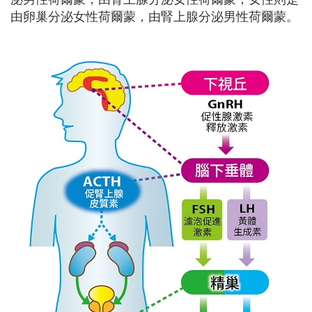
由卵巢分泌女性荷爾蒙，由腎上腺分泌男性荷爾蒙。