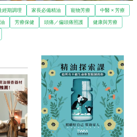
性經期調理
家長必備精油
寵物芳療
中醫 × 芳療
精油
芳療保健
頭痛／偏頭痛照護
健康與芳療