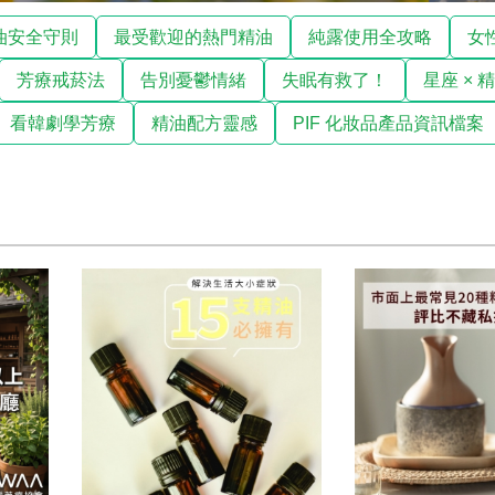
油安全守則
最受歡迎的熱門精油
純露使用全攻略
女
芳療戒菸法
告別憂鬱情緒
失眠有救了！
星座 × 
看韓劇學芳療
精油配方靈感
PIF 化妝品產品資訊檔案