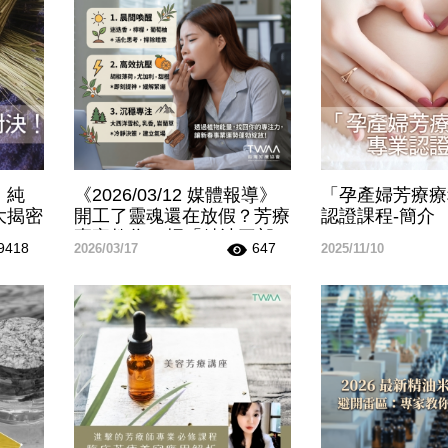
！純
《2026/03/12 媒體報導》
「孕產婦芳療療
大揭密
開工了靈魂還在放假？芳療
認證課程-簡介
專家教你 3 招「精油三部
9418
647
2026/03/17
2025/11/10
曲」告別收假症候群，找回
專注力，讓你收假不晃神！