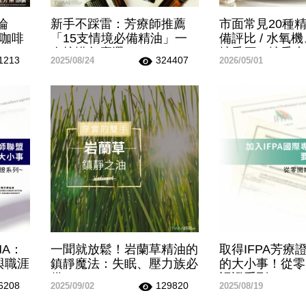
評論
新手不踩雷：芳療師推薦
市面常見20種
園咖啡
「15支情境必備精油」一
備評比 / 水氧
次搞懂怎麼選
擴香石、擴香木
1213
324407
2025/08/24
2026/05/01
薦！
HA：
一聞就放鬆！岩蘭草精油的
取得IFPA芳療
與職涯
鎮靜魔法：失眠、壓力族必
的大小事！從零
備
認證系列
6208
129820
2025/09/02
2025/08/19