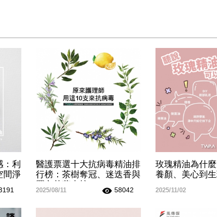
感：利
醫護票選十大抗病毒精油排
玫瑰精油為什麼
空間淨
行榜：茶樹奪冠、迷迭香與
養顏、美心到生
羅文莎葉上榜
3191
58042
2025/08/11
2025/11/02