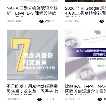
NAHA 三階芳療師認證全解
2026 全台 Google 
析：Level 1–3 課程與時數
4★以上香草植物花
一次看懂
廳懶人包
28168
2025/11/02
2026/05/20
不只吃藥！用精油舒緩憂鬱
比較IFA、IFPA、NA
與焦慮：薰衣草、乳香等七
國際芳療認證含金量
大神隊友推薦
發展全解析
171507
1
2025/09/01
2025/11/02