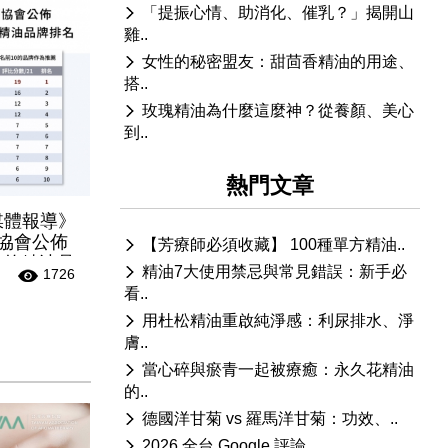
「提振心情、助消化、催乳？」揭開山
雞..
女性的秘密盟友：甜茴香精油的用途、
搭..
玫瑰精油為什麼這麼神？從養顏、美心
到..
熱門文章
1 媒體報導》
療協會公佈
【芳療師必須收藏】 100種單方精油..
業的精油品
精油7大使用禁忌與常見錯誤：新手必
1726
看..
用杜松精油重啟純淨感：利尿排水、淨
膚..
當心碎與瘀青一起被療癒：永久花精油
的..
德國洋甘菊 vs 羅馬洋甘菊：功效、..
2026 全台 Google 評論 ..