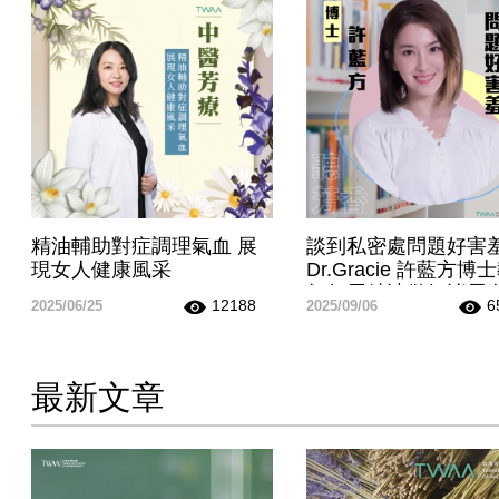
精油輔助對症調理氣血 展
談到私密處問題好害羞
現女人健康風采
Dr.Gracie 許藍方博
如何用精油做好泌尿
12188
6
2025/06/25
2025/09/06
~ 聽聽芳香
最新文章