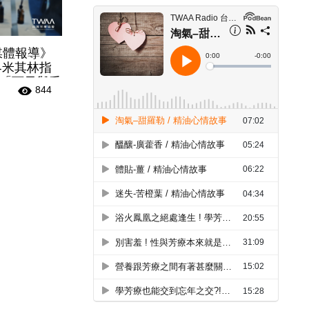
8 媒體報導》
界米其林指
「百元與千
844
你看懂4大
區