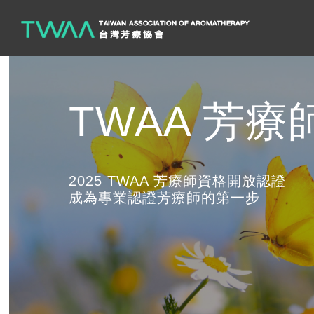
TWAA 芳
精油探索課
2025 TWAA 芳療師資格開放認證
給所有不被生命框架限制的你
成為專業認證芳療師的第一步
幫助家人 照顧好自己