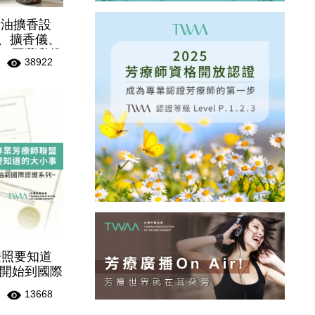
精油擴香設
機、擴香儀、
，不藏私推
38922
證照要知道
開始到國際
13668