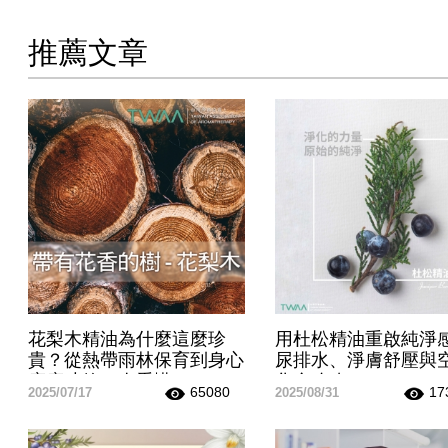
推薦文章
花梨木精油為什麼這麼珍
用杜松精油重啟純淨
貴？從熱帶雨林保育到身心
尿排水、淨膚舒壓與
療癒功效一次看懂
化全攻略
65080
17
2025/07/17
2025/08/31